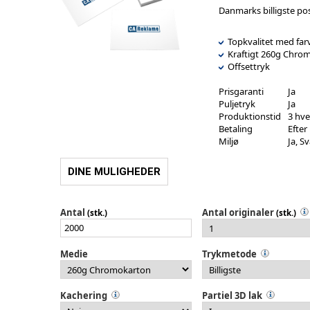
Danmarks billigste pos
Topkvalitet med farv
Kraftigt 260g Chrom
Offsettryk
Prisgaranti
Ja
Puljetryk
Ja
Produktionstid
3 hv
Betaling
Efter
Miljø
Ja, 
DINE MULIGHEDER
Antal
Antal originaler
(stk.)
(stk.)
Medie
Trykmetode
Kachering
Partiel 3D lak