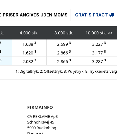
E PRISER ANGIVES UDEN MOMS
GRATIS FRAGT
tk.
4.000 stk.
8.000 stk.
10.000 stk.
>>
3
3
3
3
1.638
2.699
3.227
8
8
3
8
1.620
2.866
3.177
3
3
3
3
2.032
2.866
3.287
1: Digitaltryk, 2: Offsettryk, 3: Puljetryk, 8: Trykkeriets valg
FIRMAINFO
CA REKLAME ApS
Schnohrsvej 45
5900 Rudkøbing
Danmark