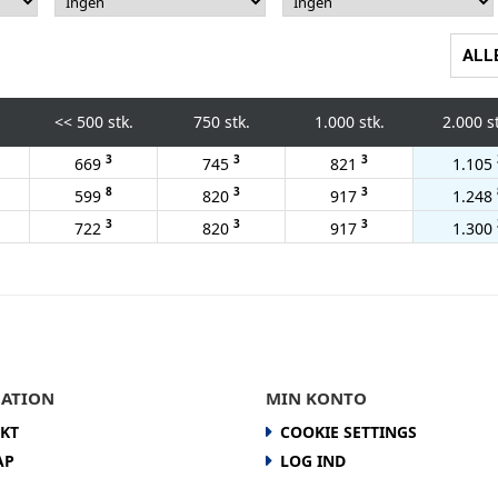
ALL
<<
500 stk.
750 stk.
1.000 stk.
2.000 s
3
3
3
669
745
821
1.105
8
3
3
599
820
917
1.248
3
3
3
722
820
917
1.300
ATION
MIN KONTO
KT
COOKIE SETTINGS
AP
LOG IND