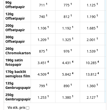
90g
1
1
1
711
775
1.125
Offsetpapir
120g
1
1
1
740
812
1.190
Offsetpapir
200g
1
1
1
1.106
1.192
1.685
Offsetpapir
300g
1
1
1
1.209
1.325
2.001
Offsetpapir
260g
1
1
1
875
976
1.539
Chromokarton
190g satin
4
4
4
3.451
4.431
10.285
fotopapir
170g backlit
4
4
4
4.509
5.842
13.812
semigloss film
135g
1
1
1
799
890
1.360
Genbrugspapir
250g
1
1
1
1.253
1.380
2.127
Genbrugspapir
Vis stk. pris