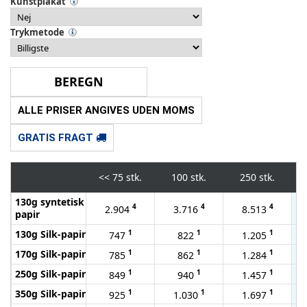
Kunstplakat
Trykmetode
ALLE PRISER ANGIVES UDEN MOMS
GRATIS FRAGT
<<
75 stk.
100 stk.
250 stk.
130g syntetisk
4
4
4
2.904
3.716
8.513
papir
130g Silk-papir
1
1
1
747
822
1.205
170g Silk-papir
1
1
1
785
862
1.284
250g Silk-papir
1
1
1
849
940
1.457
350g Silk-papir
1
1
1
925
1.030
1.697