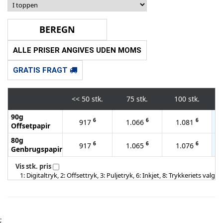
ALLE PRISER ANGIVES UDEN MOMS
GRATIS FRAGT
<<
50 stk.
75 stk.
100 stk.
90g
6
6
6
917
1.066
1.081
Offsetpapir
80g
6
6
6
917
1.065
1.076
Genbrugspapir
Vis stk. pris
1: Digitaltryk, 2: Offsettryk, 3: Puljetryk, 6: Inkjet, 8: Trykkeriets valg
;