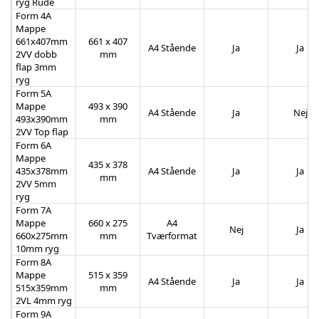
ryg Rude
Form 4A
Mappe
661x407mm
661 x 407
A4 Stående
Ja
Ja
2VV dobb
mm
flap 3mm
ryg
Form 5A
Mappe
493 x 390
A4 Stående
Ja
Nej
493x390mm
mm
2VV Top flap
Form 6A
Mappe
435 x 378
435x378mm
A4 Stående
Ja
Ja
mm
2VV 5mm
ryg
Form 7A
Mappe
660 x 275
A4
Nej
Ja
660x275mm
mm
Tværformat
10mm ryg
Form 8A
Mappe
515 x 359
A4 Stående
Ja
Ja
515x359mm
mm
2VL 4mm ryg
Form 9A