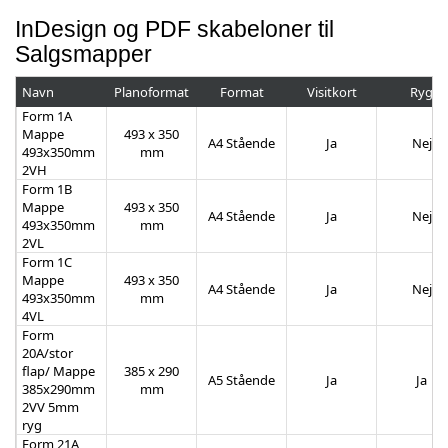
InDesign og PDF skabeloner til
Salgsmapper
Navn
Planoformat
Format
Visitkort
Ryg
Form 1A
Mappe
493 x 350
A4 Stående
Ja
Nej
493x350mm
mm
2VH
Form 1B
Mappe
493 x 350
A4 Stående
Ja
Nej
493x350mm
mm
2VL
Form 1C
Mappe
493 x 350
A4 Stående
Ja
Nej
493x350mm
mm
4VL
Form
20A/stor
flap/ Mappe
385 x 290
A5 Stående
Ja
Ja
385x290mm
mm
2VV 5mm
ryg
Form 21A