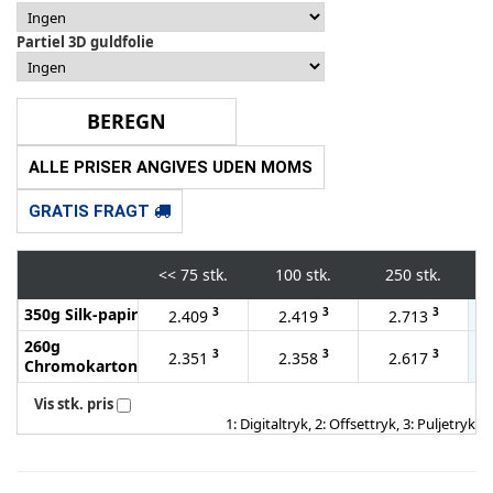
Partiel 3D guldfolie
ALLE PRISER ANGIVES UDEN MOMS
GRATIS FRAGT
<<
75 stk.
100 stk.
250 stk.
350g Silk-papir
3
3
3
2.409
2.419
2.713
260g
3
3
3
2.351
2.358
2.617
Chromokarton
Vis stk. pris
1: Digitaltryk, 2: Offsettryk, 3: Puljetryk