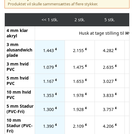
Produktet vil skulle sammensættes af flere stykker.
<<
1 stk.
2 stk.
5 stk.
4 mm klar
Husk at tage stilling til
Hvid
akryl
3 mm
alusandwich
4
4
4
1.443
2.155
4.282
plade
3 mm hvid
4
4
4
1.079
1.475
2.635
PVC
5 mm hvid
4
4
4
1.167
1.653
3.027
PVC
10 mm hvid
4
4
4
1.353
1.978
3.833
PVC
5 mm Stadur
4
4
4
1.300
1.928
3.757
(PVC-Fri)
10 mm
Stadur (PVC-
4
4
4
1.390
2.109
4.206
Fri)