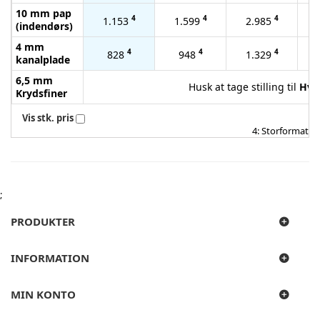
10 mm pap
4
4
4
1.153
1.599
2.985
(indendørs)
4 mm
4
4
4
828
948
1.329
kanalplade
6,5 mm
Husk at tage stilling til
Hvid
Krydsfiner
Vis stk. pris
4: Storformat
;
PRODUKTER
INFORMATION
MIN KONTO