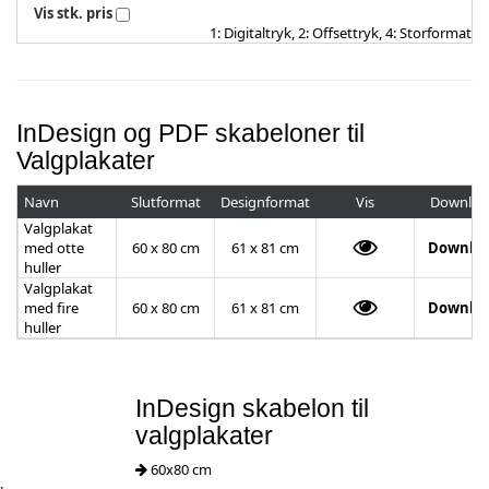
Vis stk. pris
1: Digitaltryk, 2: Offsettryk, 4: Storformat
InDesign og PDF skabeloner til
Valgplakater
Navn
Slutformat
Designformat
Vis
Downloa
Valgplakat
med otte
60 x 80 cm
61 x 81 cm
Downlo
huller
Valgplakat
med fire
60 x 80 cm
61 x 81 cm
Downlo
huller
InDesign skabelon til
valgplakater
60x80 cm