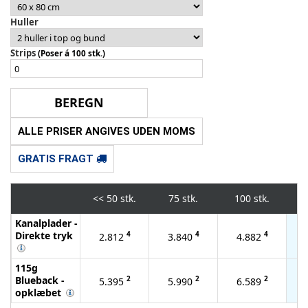
Huller
Strips
(Poser á 100 stk.)
ALLE PRISER ANGIVES UDEN MOMS
GRATIS FRAGT
<<
50 stk.
75 stk.
100 stk.
2
Kanalplader -
Direkte tryk
4
4
4
2.812
3.840
4.882
1
115g
Blueback -
2
2
2
5.395
5.990
6.589
1
opklæbet