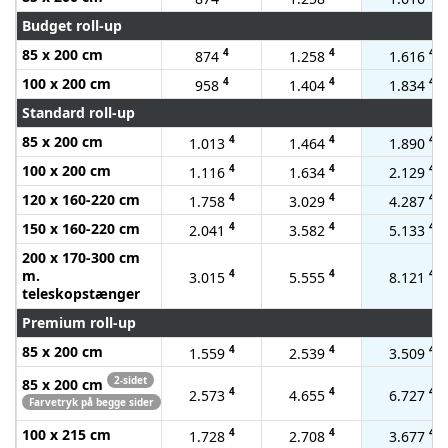
Budget roll-up
85 x 200 cm
4
4
4
874
1.258
1.616
100 x 200 cm
4
4
4
958
1.404
1.834
Standard roll-up
85 x 200 cm
4
4
4
1.013
1.464
1.890
100 x 200 cm
4
4
4
1.116
1.634
2.129
120 x 160-220 cm
4
4
4
1.758
3.029
4.287
150 x 160-220 cm
4
4
4
2.041
3.582
5.133
200 x 170-300 cm
m.
4
4
4
3.015
5.555
8.121
teleskopstænger
Premium roll-up
85 x 200 cm
4
4
4
1.559
2.539
3.509
2-sidet
85 x 200 cm
4
4
4
2.573
4.655
6.727
Farvetryk på begge sider
100 x 215 cm
4
4
4
1.728
2.708
3.677