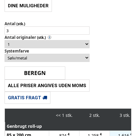
DINE MULIGHEDER
Antal
(stk.)
Antal originaler
(stk.)
Systemfarve
ALLE PRISER ANGIVES UDEN MOMS
GRATIS FRAGT
<<
1 stk.
2 stk.
3 stk.
Genbrugt roll-up
85 x 200 cm
4
4
4
874
1.258
1.616