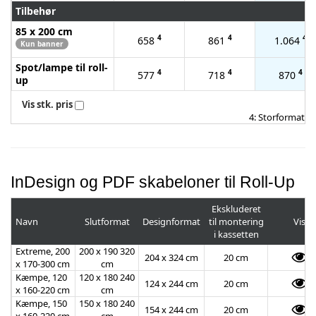
Tilbehør
85 x 200 cm
4
4
4
658
861
1.064
Kun banner
Spot/lampe til roll-
4
4
4
577
718
870
up
Vis stk. pris
4: Storformat
InDesign og PDF skabeloner til Roll-Up
Ekskluderet
Navn
Slutformat
Designformat
til montering
Vis
i kassetten
Extreme, 200
200 x 190 320
204 x 324 cm
20 cm
x 170-300 cm
cm
Kæmpe, 120
120 x 180 240
124 x 244 cm
20 cm
x 160-220 cm
cm
Kæmpe, 150
150 x 180 240
154 x 244 cm
20 cm